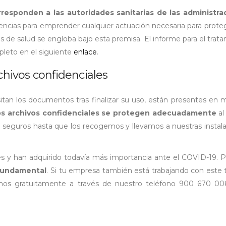
responden a las autoridades sanitarias de las administra
ncias para emprender cualquier actuación necesaria para proteg
es de salud se engloba bajo esta premisa. El informe para el trat
leto en el siguiente
enlace
.
chivos confidenciales
tan los documentos tras finalizar su uso, están presentes en
os archivos confidenciales se protegen adecuadamente
al
n seguros hasta que los recogemos y llevamos a nuestras instal
s y han adquirido todavía más importancia ante el COVID-19. Po
 fundamental
. Si tu empresa también está trabajando con este 
mos gratuitamente a través de nuestro teléfono 900 670 00