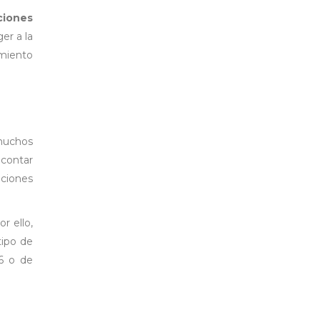
ciones
er a la
amiento
 muchos
 contar
aciones
r ello,
tipo de
6 o de