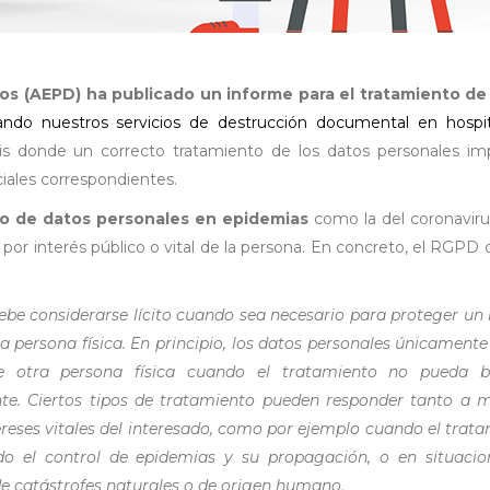
os (AEPD) ha publicado un informe para el tratamiento de
ndo nuestros servicios de destrucción documental en hospit
sis donde un correcto tratamiento de los datos personales imp
iales correspondientes.
so de datos personales en epidemias
como la del coronaviru
or interés público o vital de la persona. En concreto, el RGPD d
be considerarse lícito cuando sea necesario para proteger un 
tra persona física. En principio, los datos personales únicament
 de otra persona física cuando el tratamiento no pueda b
nte. Ciertos tipos de tratamiento pueden responder tanto a 
ereses vitales del interesado, como por ejemplo cuando el trat
ido el control de epidemias y su propagación, o en situaci
e catástrofes naturales o de origen humano
.