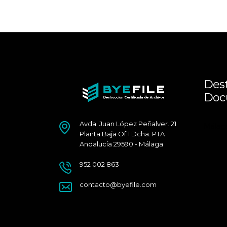
Dest
Doc
Avda. Juan López Peñalver. 21
Málag
Planta Baja Of 1 Dcha. PTA
Andalucía 29590.- Málaga
952 002 863
contacto@byefile.com