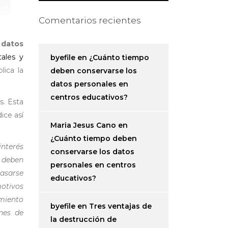
Comentarios recientes
 datos
ales y
byefile
en
¿Cuánto tiempo
lica la
deben conservarse los
datos personales en
centros educativos?
s. Esta
ice así
Maria Jesus Cano
en
¿Cuánto tiempo deben
interés
conservarse los datos
e deben
personales en centros
asarse
educativos?
motivos
amiento
byefile
en
Tres ventajas de
ones de
la destrucción de