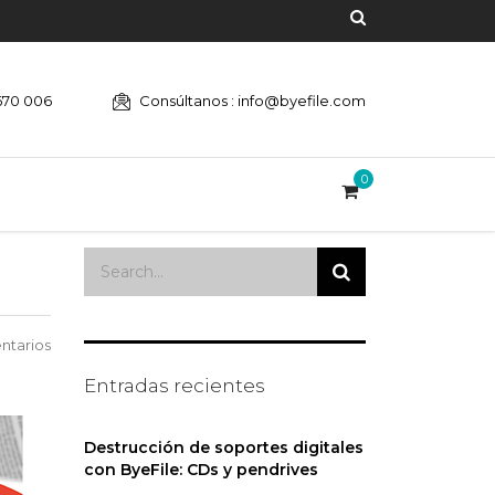
670 006
Consúltanos : info@byefile.com
0
ntarios
Entradas recientes
Destrucción de soportes digitales
con ByeFile: CDs y pendrives