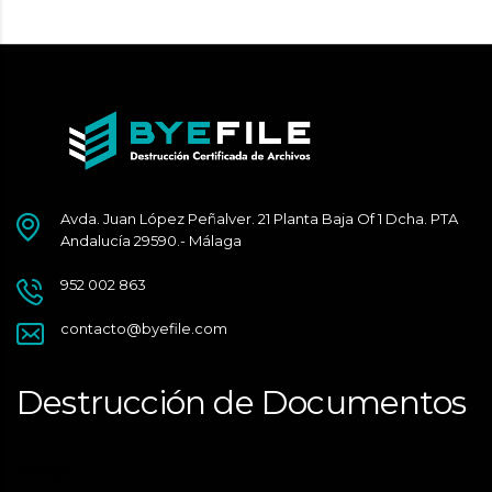
Avda. Juan López Peñalver. 21 Planta Baja Of 1 Dcha. PTA
Andalucía 29590.- Málaga
952 002 863
contacto@byefile.com
Destrucción de Documentos
Málaga