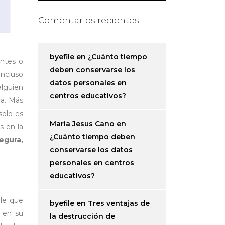
Comentarios recientes
byefile
en
¿Cuánto tiempo
entes o
deben conservarse los
incluso
datos personales en
alguien
centros educativos?
ra. Más
solo es
Maria Jesus Cano
en
s en la
¿Cuánto tiempo deben
egura,
conservarse los datos
personales en centros
educativos?
ble que
byefile
en
Tres ventajas de
 en su
la destrucción de