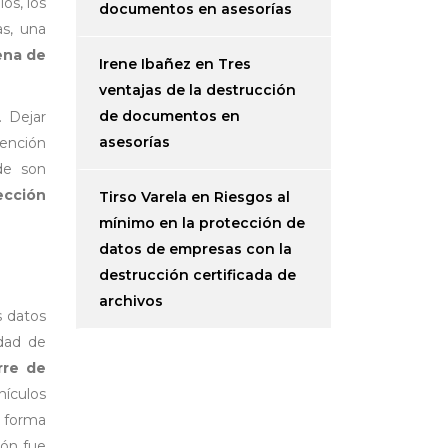
os, los
documentos en asesorías
as, una
ena de
Irene Ibañez
en
Tres
ventajas de la destrucción
de documentos en
. Dejar
asesorías
tención
de son
ección
Tirso Varela
en
Riesgos al
mínimo en la protección de
datos de empresas con la
destrucción certificada de
archivos
s datos
idad de
rre de
ículos
a forma
ión fue