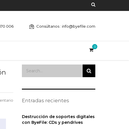
670 006
Consúltanos : info@byefile.com
0
ón
Entradas recientes
entario
Destrucción de soportes digitales
con ByeFile: CDs y pendrives