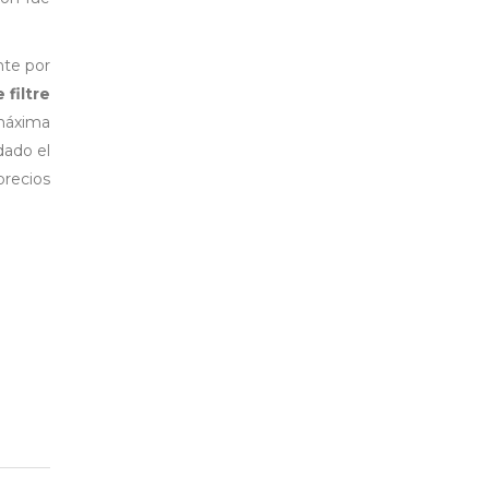
nte por
 filtre
 máxima
dado el
precios
.