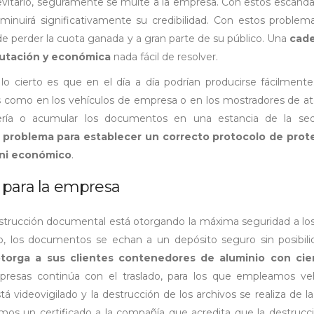
itarlo, seguramente se multe a la empresa. Con estos escándal
minuirá significativamente su credibilidad. Con estos problem
 perder la cuota ganada y a gran parte de su público. Una
cad
putación y económica
nada fácil de resolver.
o cierto es que en el día a día podrían producirse fácilmente
es como en los vehículos de empresa o en los mostradores de a
tería o acumular los documentos en una estancia de la se
n problema para establecer un correcto protocolo de prot
 ni económico
.
 para la empresa
strucción documental está otorgando la máxima seguridad a lo
o, los documentos se echan a un depósito seguro sin posibil
otorga a sus clientes contenedores de aluminio con cie
presas continúa con el traslado, para los que empleamos veh
tá videovigilado y la destrucción de los archivos se realiza de l
mos un certificado a la compañía que acredita que la destrucc