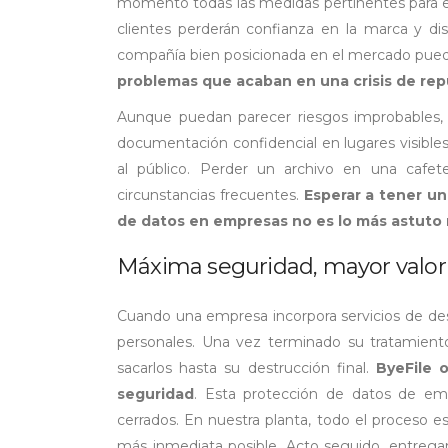
momento todas las medidas pertinentes para ev
clientes perderán confianza en la marca y dis
compañía bien posicionada en el mercado puede
problemas que acaban en una crisis de re
Aunque puedan parecer riesgos improbables, l
documentación confidencial en lugares visibl
al público. Perder un archivo en una cafe
circunstancias frecuentes.
Esperar a tener u
de datos en empresas no es lo más astuto
Máxima seguridad, mayor valor
Cuando una empresa incorpora servicios de de
personales. Una vez terminado su tratamient
sacarlos hasta su destrucción final.
ByeFile 
seguridad
. Esta protección de datos de em
cerrados. En nuestra planta, todo el proceso es
más inmediata posible. Acto seguido, entrega