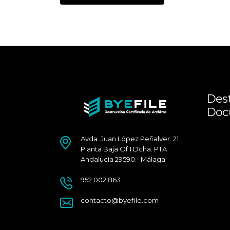
Dest
Doc
Avda. Juan López Peñalver. 21
Málag
Planta Baja Of 1 Dcha. PTA
Andalucía 29590.- Málaga
952 002 863
contacto@byefile.com