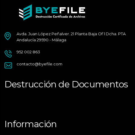
Avda. Juan López Peñalver. 21 Planta Baja Of 1 Dcha. PTA
Andalucía 29590.- Málaga
952 002 863
contacto@byefile.com
Destrucción de Documentos
Málaga
Información