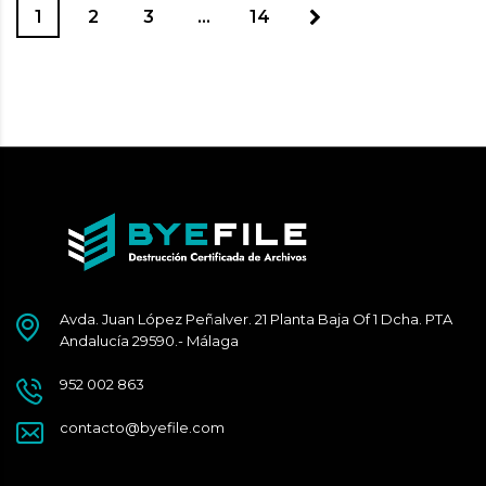
1
2
3
…
14
Avda. Juan López Peñalver. 21 Planta Baja Of 1 Dcha. PTA
Andalucía 29590.- Málaga
952 002 863
contacto@byefile.com