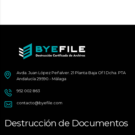
Avda. Juan López Peñalver. 21 Planta Baja Of 1 Dcha. PTA
Andalucía 29590.- Málaga
952 002 863
contacto@byefile.com
Destrucción de Documentos