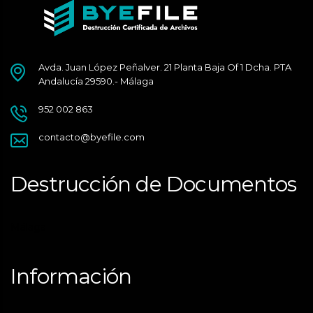
Avda. Juan López Peñalver. 21 Planta Baja Of 1 Dcha. PTA
Andalucía 29590.- Málaga
952 002 863
contacto@byefile.com
Destrucción de Documentos
Málaga
Información