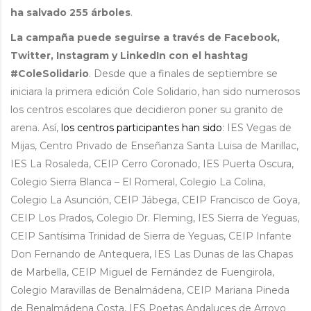
ha salvado 255 árboles
.
La campaña puede seguirse a través de Facebook,
Twitter, Instagram y LinkedIn con el
hashtag
#ColeSolidario
. Desde que a finales de septiembre se
iniciara la primera edición Cole Solidario, han sido numerosos
los centros escolares que decidieron poner su granito de
arena. Así,
los centros participantes han sido
: IES Vegas de
Mijas, Centro Privado de Enseñanza Santa Luisa de Marillac,
IES La Rosaleda, CEIP Cerro Coronado, IES Puerta Oscura,
Colegio Sierra Blanca – El Romeral, Colegio La Colina,
Colegio La Asunción, CEIP Jábega, CEIP Francisco de Goya,
CEIP Los Prados, Colegio Dr. Fleming, IES Sierra de Yeguas,
CEIP Santísima Trinidad de Sierra de Yeguas, CEIP Infante
Don Fernando de Antequera, IES Las Dunas de las Chapas
de Marbella, CEIP Miguel de Fernández de Fuengirola,
Colegio Maravillas de Benalmádena, CEIP Mariana Pineda
de Benalmádena Costa, IES Poetas Andaluces de Arroyo