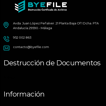
Avda. Juan López Peñalver. 21 Planta Baja Of 1 Dcha. PTA
Andalucía 29590.- Málaga
952 002 863
contacto@byefile.com
Destrucción de Documentos
Málaga
Información