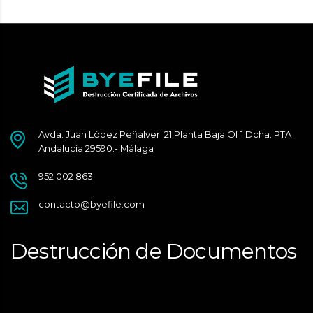
Avda. Juan López Peñalver. 21 Planta Baja Of 1 Dcha. PTA
Andalucía 29590.- Málaga
952 002 863
contacto@byefile.com
Destrucción de Documentos
Málaga