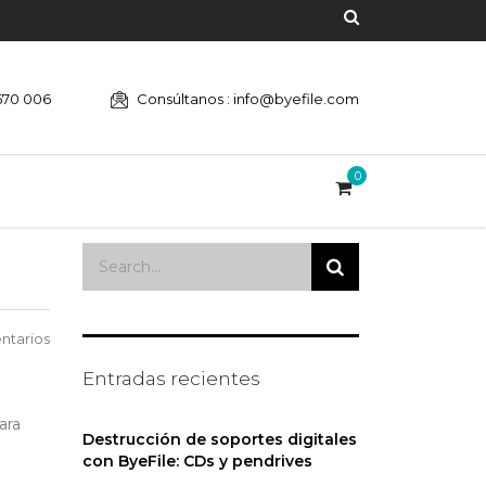
670 006
Consúltanos : info@byefile.com
0
ntarios
Entradas recientes
ara
Destrucción de soportes digitales
con ByeFile: CDs y pendrives