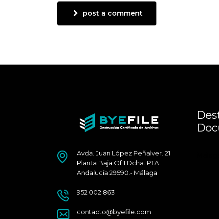
post a comment
Dest
Doc
Avda. Juan López Peñalver. 21
Málag
Planta Baja Of 1 Dcha. PTA
Andalucía 29590.- Málaga
952 002 863
contacto@byefile.com