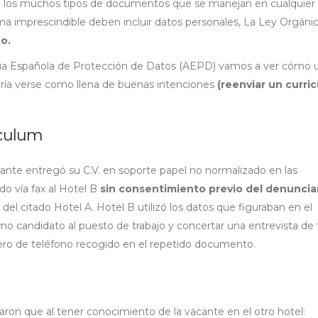
e los muchos tipos de documentos que se manejan en cualquier
a imprescindible deben incluir datos personales, La Ley Orgáni
o.
cia Española de Protección de Datos (AEPD) vamos a ver cómo 
dría verse como llena de buenas intenciones
(reenviar un curri
iculum
ante entregó su C.V. en soporte papel no normalizado en las
do vía fax al Hotel B
sin consentimiento previo del denunci
el citado Hotel A. Hotel B utilizó los datos que figuraban en el
mo candidato al puesto de trabajo y concertar una entrevista de 
ro de teléfono recogido en el repetido documento.
aron que al tener conocimiento de la vacante en el otro hotel: