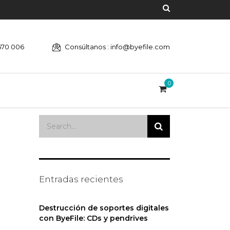
670 006
Consúltanos : info@byefile.com
0
Entradas recientes
Destrucción de soportes digitales
con ByeFile: CDs y pendrives