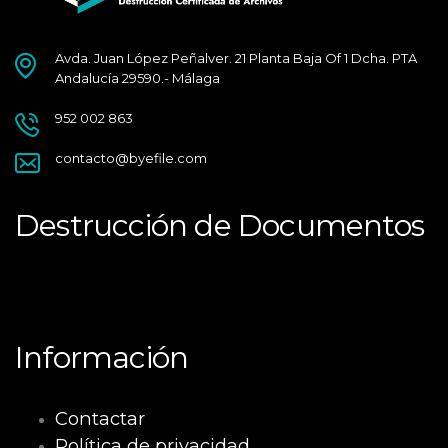
Avda. Juan López Peñalver. 21 Planta Baja Of 1 Dcha. PTA
Andalucía 29590.- Málaga
952 002 863
contacto@byefile.com
Destrucción de Documentos
Málaga
Información
Contactar
Política de privacidad