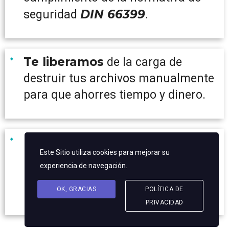
DIN 66399
seguridad
.
Te liberamos
de la carga de
destruir tus archivos manualmente
para que ahorres tiempo y dinero.
Nos adaptamos
a las
Este Sitio utiliza cookies para mejorar su
necesidades documentales de tu
experiencia de navegación.
negocio, garantizando una atención
inmediata ante averías o incidentes.
OK, GRACIAS
POLÍTICA DE
PRIVACIDAD